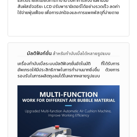
แสดงรายละเอียดการทำงาน ตั้งค่าการสั่งงานผ่านจอ
สัมผัสอัจฉริยะ LCD ปรับพารามิเตอร์ได้อย่างรวดเร็ว ลดค่า
ใช้จ่ายฟุ่มเฟือย เพื่อการปกป้องและการแพคพัสดุที่ง่ายดาย
มัลติฟังก์ชั่น
สำหรับทำบับเบิ้ลได้หลายรูปแบบ
เครื่องทำบับเบิ้ลระบบมัลติฟังกฺชั่นอัตโนมัติ ที่ได้รับการ
อัพเกรดให้มีประสิทธิภาพในการทำงานมากยิ่งขึ้น ด้วยการ
รองรับในการผลิตถุงลมได้ในหลากหลายรูปแบบ