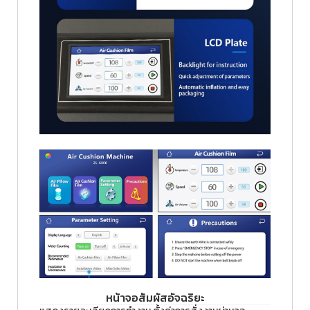
หน้าจอสัมผัสอัจฉริยะ