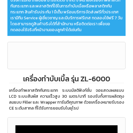
บริษัท แม๊กซ์ โกลบอล มาร์เก็ตติ้ง จำกัด จำหน่ายเครื่องทำพลาสติก
กันกระแทก และพลาสติกที่ใช้ในการทำบับเบิ้ลหรือพลาสติกกัน
กระแทก สินค้ารับประกัน 1 ปีเต็ม พร้อมบริการจัดส่งฟรีทั่วประเทศ
เรามีทีม Service ผู้เชี่ยวชาญ และมีบริการฟรีเทส ทดลองใช้ฟรี 7 วัน
โดยสามารถดูสินค้าจริงได้ที่สำนักงาน หรือติดต่อเรา เพื่อขอ
ทดลองใช้จริงที่หน้างานของลูกค้าได้เช่นกัน
เครื่องทำบับเบิ้ล รุ่น ZL-6000
เครื่องทำพลาสติกกันกระแทก ระบบมัลติฟังก์ชั่น จอแสดงผลแบบ
LCD ระบบสัมผัส ความเร็วสูง 30 เมตร/นาที รองรับทั้งการผลิตถุง
ลมแบบ Filler และ Wrapper การันตีคุณภาพ ด้วยเครื่องหมายรับรอง
CE ระดับสากล ที่ได้รับการยอมรับในยุโรป