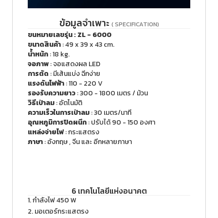
ข้อมูลจำเพาะ
( SPECIFICATION)
ขนหมายเลขรุ่น : ZL - 6000
ขนาดสินค้า
: 49 x 39 x 43 cm.
น้ำหนัก
: 18 kg.
จอภาพ
: จอแสดงผล LED
การตัด
: มีเส้นแบ่ง ฉีกง่าย
แรงดันไฟฟ้า
: 110 - 220 V
รองรับความยาว
: 300 - 1800 เมตร / ม้วน
วิธีเป่าลม
: อัตโนมัติ
ความเร็วในการเป่าลม
: 30 เมตร/นาที
อุณหภูมิการปิดผนึก
: ปรับได้ 90 - 150 องศา
แหล่งจ่ายไฟ
: กระแสตรง
ภาษา
: อังกฤษ , จีน และ อีกหลายภาษา
6 เทคโนโลยีแห่งอนาคต
1. กำลังไฟ 450 W
2. มอเตอร์กระแสตรง