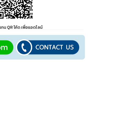
กน QR โค้ด เพื่อแอดไลน์