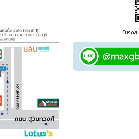
โปรดสแ