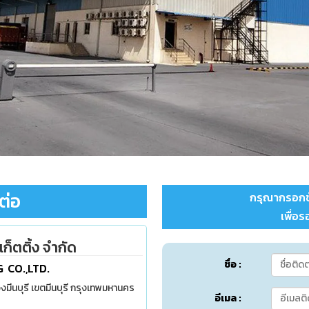
ต่อ
กรุณากรอกข้
เพื่อ
ก็ตติ้ง จำกัด
ชื่อ :
 CO.,LTD.
ขวงมีนบุรี เขตมีนบุรี กรุงเทพมหานคร
อีเมล :