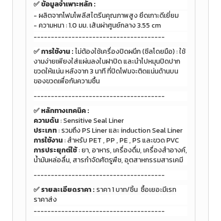
✅ ข้อมูลจำเพาะหลัก :
- ผลิตจากโฟมโพลีสไตรีน
คุณภาพสูง
ยึดเกาะดีเยี่ยม
- ความหนา : 1.0 มม. เส้นผ่าศูนย์กลาง 3.55 cm
--------------------------------------
✅
การใช้งาน :
ไม่ต้องใช้เครื่องปิดผนึก (ซีลโดยมือ) : ใช้
งานง่ายเพียงใส่แผ่นลงในฝาปิด และนำไปหมุนปิดปาก
ขวดให้แน่น หลังจาก 3 นาที ที่ปิดโฟมจะติดแน่นด้านบน
ของขวดเพื่อกันความชื้น
--------------------------------------
✅
หลักทางเทคนิค :
ความดัน
: Sensitive Seal Liner
ประเภท
: รวมถึง PS Liner และ induction Seal Liner
การใช้งาน
: สำหรับ PET , PP , PE , PS และ
ขวด
PVC
การประยุกต์ใช้
: ยา, อาหาร, เครื่องดื่ม, เครื่องสำอางค์,
น้ำมันหล่อลื่น, สารกำจัดศัตรูพืช, อุตสาหกรรมสารเคมี
--------------------------------------
✅ รายละเอียดราคา :
ราคา 1 บาท/ชิ้น
ซื้อเยอะมีเรท
ราคาส่ง
--------------------------------------