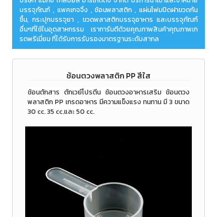
บริษัท แม๊กซ์ โกลบอล มาร์เก็ตติ้ง จำกัด บริการนำเข้าและจำหน่าย
บรรจุภัณฑ์ , แพคเกจจิ้ง , ช้อนพลาสติก , แผ่นโฟมปิดฝาขวดกัน
ชื้น, กระปุกบรรจุยา , ขวดพลาสติกบรรจุอาหาร และบรรจุภัณฑ์
อื่นๆที่ใช้ในอุตสาหกรรม เราการันตีด้วยคุณภาพสินค้าคุณภาพเก
รดพรีเมี่ยม ที่ได้รับการรับรองมาตรฐานระดับสากล
ช้อนตวงพลาสติก PP สีใส
ช้อนตักสาร ตักเวย์โปรตีน ช้อนตวงอาหารเสริม ช้อนตวง
พลาสติก PP เกรดอาหาร มีความแข็งแรง ทนทาน มี 3 ขนาด
30 cc. 35 cc.และ 50 cc.