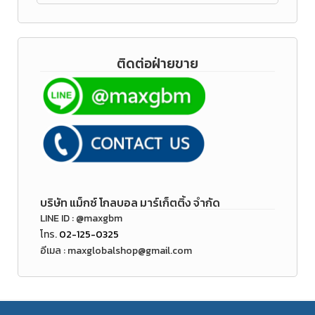
ติดต่อฝ่ายขาย
บริษัท แม็กซ์ โกลบอล มาร์เก็ตติ้ง จำกัด
LINE ID : @maxgbm
โทร.
02-125-0325
อีเมล : maxglobalshop@gmail.com