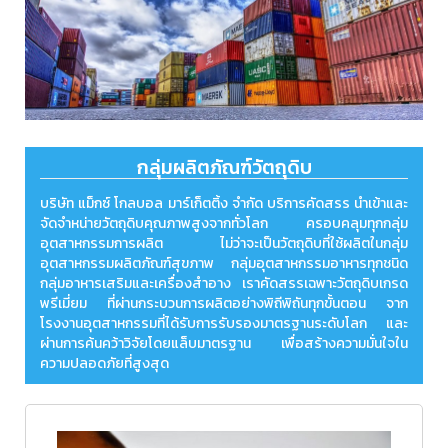
กลุ่มผลิตภัณฑ์วัตถุดิบ
บริษัท แม็กซ์ โกลบอล มาร์เก็ตติ้ง จำกัด บริการคัดสรร นำเข้าและ
จัดจำหน่ายวัตถุดิบคุณภาพสูงจากทั่วโลก ครอบคลุมทุกกลุ่ม
อุตสาหกรรมการผลิต ไม่ว่าจะเป็นวัตถุดิบที่ใช้ผลิตในกลุ่ม
อุตสาหกรรมผลิตภัณฑ์สุขภาพ กลุ่มอุตสาหกรรมอาหารทุกชนิด
กลุ่มอาหารเสริมและเครื่องสำอาง เราคัดสรรเฉพาะวัตถุดิบเกรด
พรีเมี่ยม ที่ผ่านกระบวนการผลิตอย่างพิถีพิถันทุกขั้นตอน จาก
โรงงานอุตสาหกรรมที่ได้รับการรับรองมาตรฐานระดับโลก และ
ผ่านการค้นคว้าวิจัยโดยแล็บมาตรฐาน เพื่อสร้างความมั่นใจใน
ความปลอดภัยที่สูงสุด