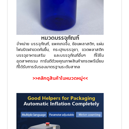
หมวดบรรจุภัณฑ์
จำหน่าย บรรจุภัณฑ์, แพคเกจจิ้ง, ช้อนพลาสติก, แผ่น
โฟมปิดฝาขวดกันชื้น, กระปุกบรรจุยา, ขวดพลาสติก
บรรจุอาหารเสริม และบรรจุภัณฑ์อื่นๆ ที่ใช้ใน
อุตสาหกรรม การันตีด้วยคุณภาพสินค้าเกรดพรีเมี่ยม
ที่ได้รับการรับรองมาตรฐานระดับสากล
>>คลิกดูสินค้าในหมวดหมู่<<