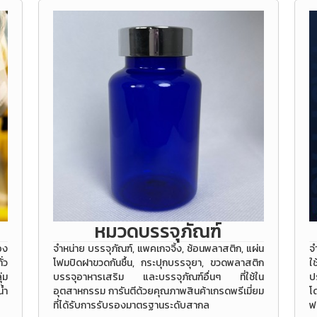
หมวดบรรจุภัณฑ์
อง
จำหน่าย บรรจุภัณฑ์, แพคเกจจิ้ง, ช้อนพลาสติก, แผ่น
จ
่ว
โฟมปิดฝาขวดกันชื้น, กระปุกบรรจุยา, ขวดพลาสติก
ใ
่ม
บรรจุอาหารเสริม และบรรจุภัณฑ์อื่นๆ ที่ใช้ใน
ป
้ำ
อุตสาหกรรม การันตีด้วยคุณภาพสินค้าเกรดพรีเมี่ยม
โ
ที่ได้รับการรับรองมาตรฐานระดับสากล
ฟ